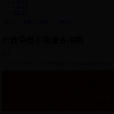
办事指南
行政审批
便民服务
您的位置：
首页
>
办事服务
>
办事指南
行政审批事项服务指南
更多
[2018-01-24]
·
南宁市交通战备办公室行政审批办事指南
Copyright 1999-2016 Nanning Ch
主办单位：365bet足
邮编：530028 E
地址：南宁市嘉宾路2号市委政
桂公网安备 
建议使用Chrome、IE9.0浏览器 