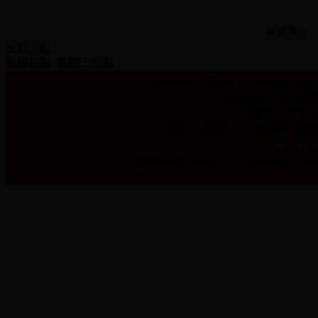
分享到：
返回顶部
返回首页
返回上一页
Copyright 1999-2016 Nanning Ch
主办单位：365bet足
邮编：530028 E
地址：南宁市嘉宾路2号市委政
桂公网安备 
建议使用Chrome、IE9.0浏览器 