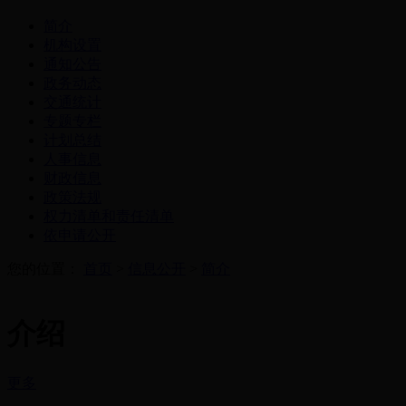
简介
机构设置
通知公告
政务动态
交通统计
专题专栏
计划总结
人事信息
财政信息
政策法规
权力清单和责任清单
依申请公开
您的位置：
首页
>
信息公开
>
简介
介绍
更多