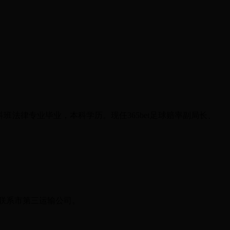
科班法律专业毕业，本科学历。现任365bet足球赔率副局长、
联系市第三运输公司。