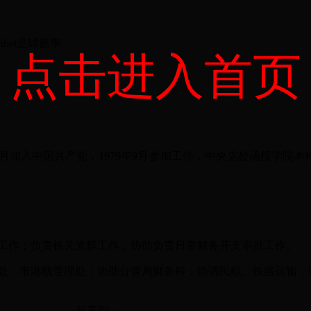
65bet足球赔率
点击进入首页
月加入中国共产党，1979年9月参加工作，中央党校函授学院本
作；负责机关党群工作；协助负责日常财务开支审批工作。
、市港航管理处；协助分管局财务科；协调民航、铁路运输；
分享到：