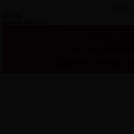
分享到：
返回顶部
返回首页
返回上一页
Copyright 1999-2016 Nanning Ch
主办单位：365bet足
邮编：530028 E
地址：南宁市嘉宾路2号市委政
桂公网安备 
建议使用Chrome、IE9.0浏览器 