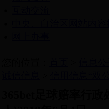
互动交流
中央、自治区网站内容
网上办事
您的位置：
首页
>
信息公
诚信信息
>
信用信息“双公
365bet足球赔率行