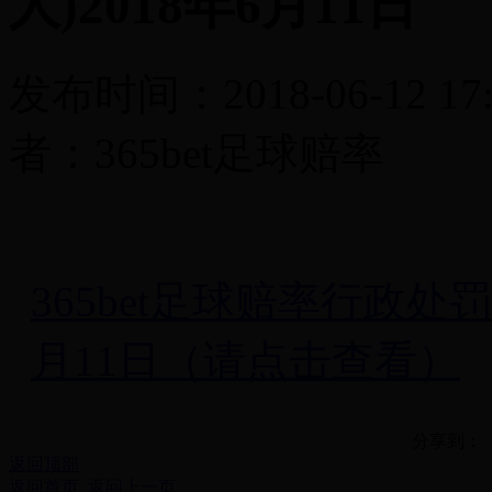
人)2018年6月11日
发布时间：2018-06-12 
者：365bet足球赔率
365bet足球赔率行政处罚
月11日（请点击查看）
分享到：
返回顶部
返回首页
返回上一页