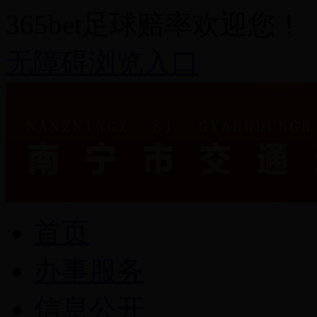
365bet足球赔率欢迎您！
无障碍浏览入口
首页
办事服务
信息公开