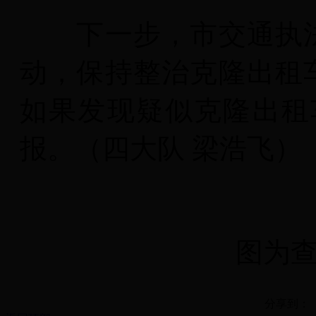
下一步，市交通执法
动，保持整治克隆出租
如果发现疑似克隆出租车
报。（四大队 梁浩飞）
图为
分享到：