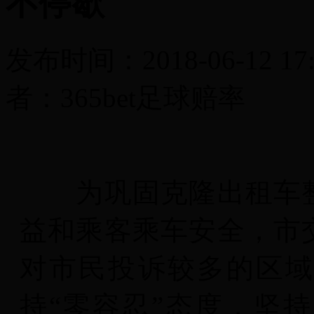
不停歇
发布时间：2018-06-12 
者：365bet足球赔率
为巩固克隆出租车整
益和乘客乘车安全，市
对市民投诉较多的区域
持“零容忍”态度，坚