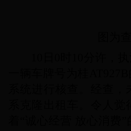
图为
10日0时10分许，
一辆车牌号为桂AT92
系统进行核查。经查，
系克隆出租车。令人觉
着“诚心经营 放心消费