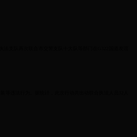
法支队再次联合市交警支队十大队等部门在G322国道友谊
等违法行为。据统计，此次行动共出动联合执法人员32人