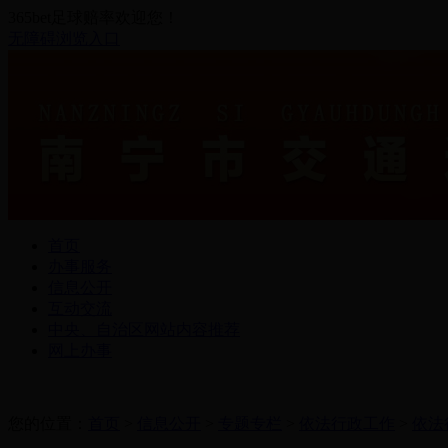
365bet足球赔率欢迎您！
无障碍浏览入口
首页
办事服务
信息公开
互动交流
中央、自治区网站内容推荐
网上办事
您的位置：
首页
>
信息公开
>
专题专栏
>
依法行政工作
>
依法