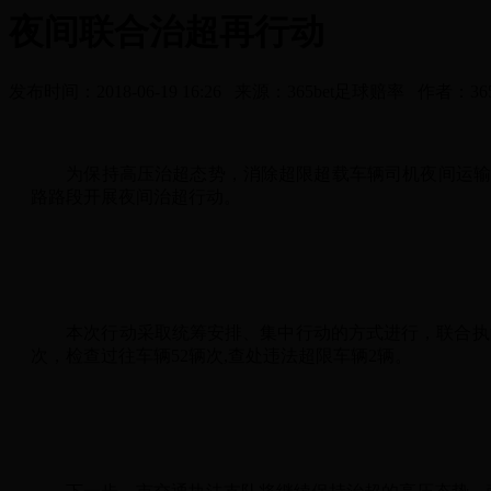
夜间联合治超再行动
发布时间：2018-06-19 16:26 来源：365bet足球赔率 作者：3
为保持高压治超态势，消除超限超载车辆司机夜间运输的侥
路路段开展夜间治超行动。
本次行动采取统筹安排、集中行动的方式进行，联合执法
次，检查过往车辆52辆次,查处违法超限车辆2辆。