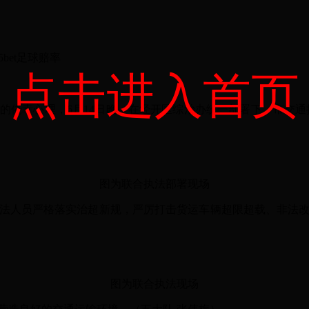
65bet足球赔率
点击进入首页
幸心理，6月14日晚，在经开区综治办统一部署下，市交通执
图为联合执法部署现场
人员严格落实治超新规，严厉打击货运车辆超限超载、非法改装
图为联合执法现场